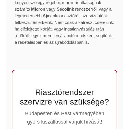
Legyen szó egy régebbi, már-már ritkaságnak
számító
Micron
vagy
Secolink
rendszerről, vagy a
legmodernebb
Ajax
okosriasztóról, szervizautónk
felkészülten érkezik. Nem csak alkatrészt cserélünk:
ha elfelejtette kódját, vagy ingatlanvásárlás után
„örökölt” egy ismeretlen állapotú rendszert, segítünk
a resetelésben és az újrakódolásban is.
Riasztórendszer
szervizre van szüksége?
Budapesten és Pest vármegyében
gyors kiszállással várjuk hívását!