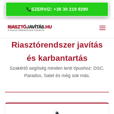
SZERVIZ: +36 30 219 9290
Skip
RIASZTÓ
JAVÍTÁS
.HU
to
A RIASZTÓRENDSZER SZERVIZ
content
Riasztórendszer javítás
és karbantartás
Szakértő segítség minden lenti típushoz: DSC,
Paradox, Satel és még sok más.