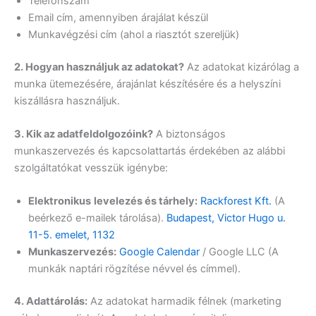
Telefonszám
Email cím, amennyiben árajálat készül
Munkavégzési cím (ahol a riasztót szereljük)
2. Hogyan használjuk az adatokat?
Az adatokat kizárólag a
munka ütemezésére, árajánlat készítésére és a helyszíni
kiszállásra használjuk.
3. Kik az adatfeldolgozóink?
A biztonságos
munkaszervezés és kapcsolattartás érdekében az alábbi
szolgáltatókat vesszük igénybe:
Elektronikus
levelezés és tárhely:
Rackforest Kft.
(A
beérkező e-mailek tárolása).
Budapest, Victor Hugo u.
11-5. emelet, 1132
Munkaszervezés:
Google Calendar
/ Google LLC (A
munkák naptári rögzítése névvel és címmel).
4. Adattárolás:
Az adatokat harmadik félnek (marketing