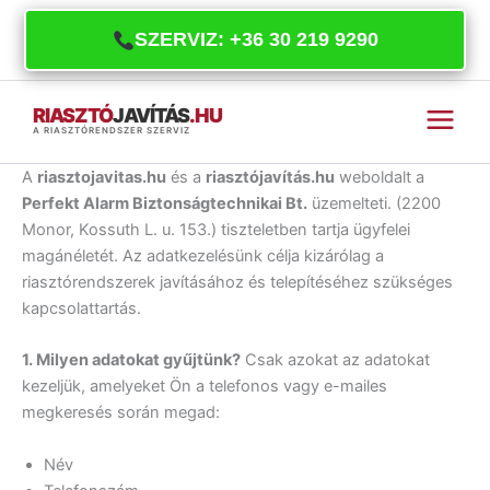
SZERVIZ: +36 30 219 9290
Skip
RIASZTÓ
JAVÍTÁS
.HU
to
A RIASZTÓRENDSZER SZERVIZ
content
A
riasztojavitas.hu
és a
riasztójavítás.hu
weboldalt a
Perfekt Alarm Biztonságtechnikai Bt.
üzemelteti. (2200
Monor, Kossuth L. u. 153.) tiszteletben tartja ügyfelei
magánéletét. Az adatkezelésünk célja kizárólag a
riasztórendszerek javításához és telepítéséhez szükséges
kapcsolattartás.
1. Milyen adatokat gyűjtünk?
Csak azokat az adatokat
kezeljük, amelyeket Ön a telefonos vagy e-mailes
megkeresés során megad:
Név