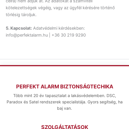
célra) nem adjuk át. Az adatokat a számviteli
kötelezettségek végéig, vagy az ügyfél kérésére történő
törlésig tároljuk.
5. Kapcsolat:
Adatvédelmi kérdésekben:
info@perfektalarm.hu | +36 30 219 9290
PERFEKT ALARM BIZTONSÁGTECHIKA
Több mint 20 év tapasztalat a lakásvédelemben. DSC,
Paradox és Satel rendszerek specialistája. Gyors segítség, ha
baj van.
SZOLGÁLTATÁSOK