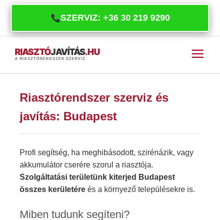
SZERVIZ: +36 30 219 9290
Skip
RIASZTÓ
JAVÍTÁS
.HU
to
A RIASZTÓRENDSZER SZERVIZ
content
Riasztórendszer szerviz és
javítás: Budapest
Profi segítség, ha meghibásodott, szirénázik, vagy
akkumulátor cserére szorul a riasztója.
Szolgáltatási területünk kiterjed Budapest
összes kerületére
és a környező településekre is.
Miben tudunk segíteni?