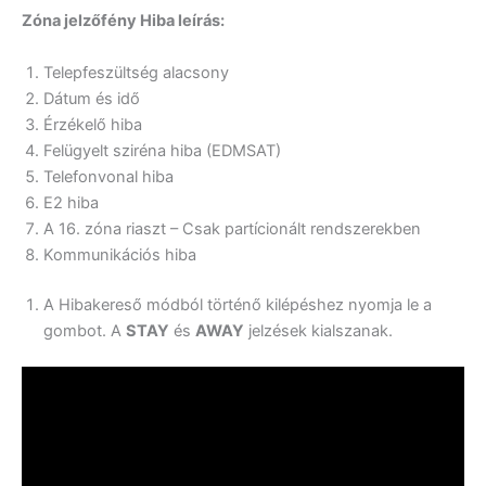
Zóna jelzőfény Hiba leírás:
Telepfeszültség alacsony
Dátum és idő
Érzékelő hiba
Felügyelt sziréna hiba (EDMSAT)
Telefonvonal hiba
E2 hiba
A 16. zóna riaszt – Csak partícionált rendszerekben
Kommunikációs hiba
A Hibakereső módból történő kilépéshez nyomja le a
gombot. A
STAY
és
AWAY
jelzések kialszanak.