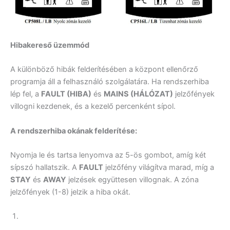
Hibakereső üzemmód
A különböző hibák felderítésében a központ ellenőrző
programja áll a felhasználó szolgálatára. Ha rendszerhiba
lép fel, a
FAULT (HIBA)
és
MAINS (HÁLÓZAT)
jelzőfények
villogni kezdenek, és a kezelő percenként sípol.
A rendszerhiba okának felderítése:
Nyomja le és tartsa lenyomva az 5-ös gombot, amíg két
sípszó hallatszik. A
FAULT
jelzőfény világítva marad, míg a
STAY
és
AWAY
jelzések együttesen villognak. A zóna
jelzőfények (1-8) jelzik a hiba okát.